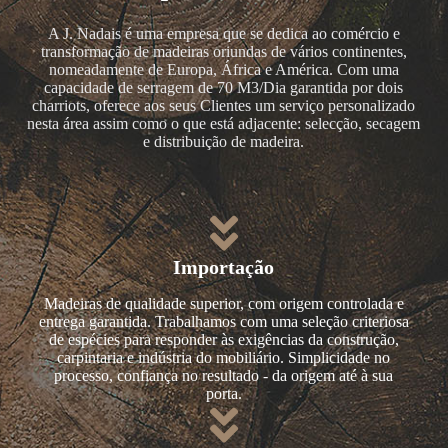
A J. Nadais é uma empresa que se dedica ao comércio e
transformação de madeiras oriundas de vários continentes,
nomeadamente de Europa, África e América. Com uma
capacidade de serragem de 70 M3/Dia garantida por dois
charriots, oferece aos seus Clientes um serviço personalizado
nesta área assim como o que está adjacente: selecção, secagem
e distribuição de madeira.
Importação
Madeiras de qualidade superior, com origem controlada e
entrega garantida. Trabalhamos com uma seleção criteriosa
de espécies para responder às exigências da construção,
carpintaria e indústria do mobiliário. Simplicidade no
processo, confiança no resultado - da origem até à sua
porta.