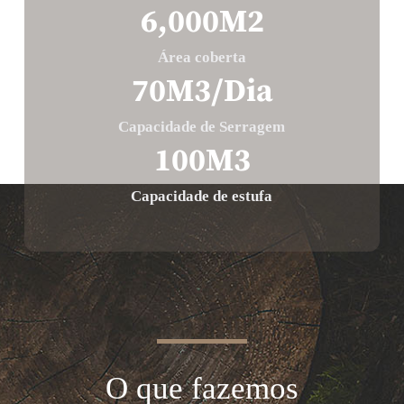
6,000
M2
Área coberta
70
M3/Dia
Capacidade de Serragem
100
M3
Capacidade de estufa
O que fazemos